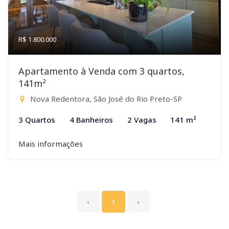
R$ 1.800.000
Apartamento à Venda com 3 quartos,
141m²
Nova Redentora, São José do Rio Preto-SP
3 Quartos
4 Banheiros
2 Vagas
141 m²
Mais informações
‹
1
›