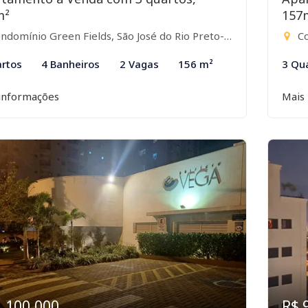
m²
157
ndomínio Green Fields, São José do Rio Preto-SP
Co
rtos
4 Banheiros
2 Vagas
156 m²
3 Qu
informações
Mais
1.100.000
R$ 