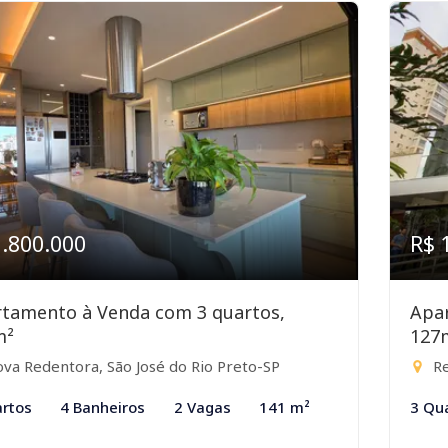
1.800.000
R$ 
tamento à Venda com 3 quartos,
Apa
m²
127
va Redentora, São José do Rio Preto-SP
Re
rtos
4 Banheiros
2 Vagas
141 m²
3 Qu