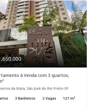
1.650.000
rtamento à Venda com 3 quartos,
m²
serva da Mata, São José do Rio Preto-SP
artos
3 Banheiros
2 Vagas
127 m²