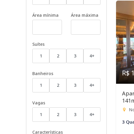
Área mínima
Área máxima
Suítes
1
2
3
4+
R$ 
Banheiros
1
2
3
4+
Apar
141
Vagas
No
1
2
3
4+
3 Qua
Características