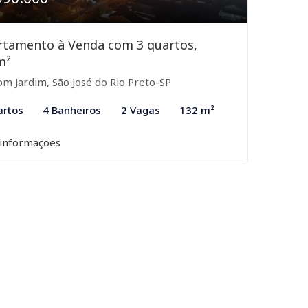
rtamento à Venda com 3 quartos,
m²
m Jardim, São José do Rio Preto-SP
artos
4 Banheiros
2 Vagas
132 m²
 informações