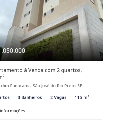
1.050.000
rtamento à Venda com 2 quartos,
m²
rdim Panorama, São José do Rio Preto-SP
artos
3 Banheiros
2 Vagas
115 m²
 informações