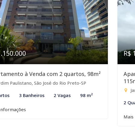
1.150.000
R$ 
tamento à Venda com 2 quartos, 98m²
Apa
115
rdim Paulistano, São José do Rio Preto-SP
Ja
rtos
3 Banheiros
2 Vagas
98 m²
2 Qu
informações
Mais