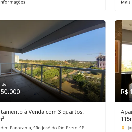
informações
Mais
r de:
950.000
R$ 
tamento à Venda com 3 quartos,
Apa
m²
115
rdim Panorama, São José do Rio Preto-SP
Ja