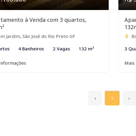
tamento à Venda com 3 quartos,
Apa
m²
132
m Jardim, São José do Rio Preto-SP
Bo
rtos
4 Banheiros
2 Vagas
132 m²
3 Qu
informações
Mais
‹
1
›