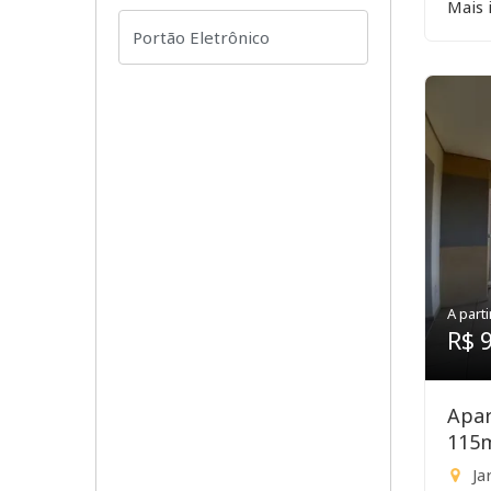
Mais 
A parti
R$ 
Apar
115
Ja