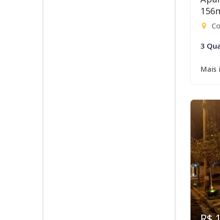
156
Co
3 Qua
Mais 
R$ 