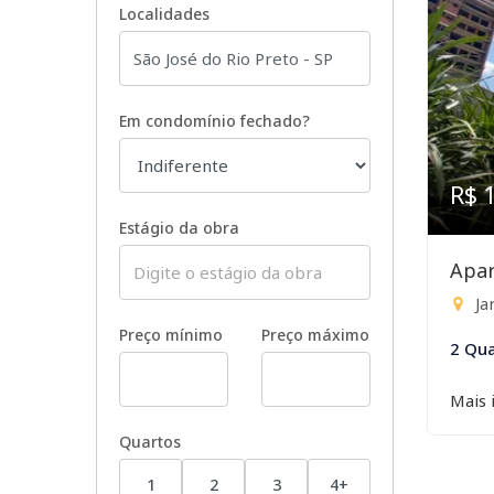
Localidades
Em condomínio fechado?
R$ 
Estágio da obra
Apar
Ja
Preço mínimo
Preço máximo
2 Qua
Mais 
Quartos
1
2
3
4+