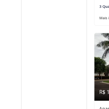
3 Qua
Mais 
R$ 
Apar