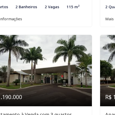
rtos
2 Banheiros
2 Vagas
115 m²
2 Qu
informações
Mais
1.190.000
R$ 
tamento à Venda com 3 quartos,
Apa