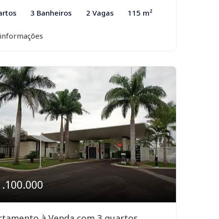
artos
3 Banheiros
2 Vagas
115 m²
 informações
1.100.000
rtamento à Venda com 3 quartos,