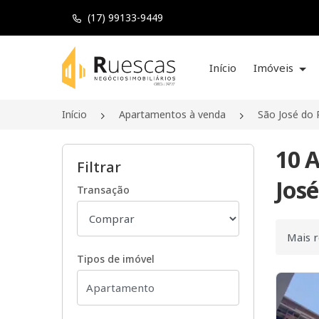
(17) 99133-9449
Página inicial
Início
Imóveis
Início
Apartamentos à venda
São José do 
10 
Filtrar
José
Transação
Ordenar
Tipos de imóvel