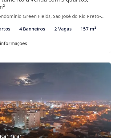
m²
ndomínio Green Fields, São José do Rio Preto-SP
artos
4 Banheiros
2 Vagas
157 m²
 informações
990.000