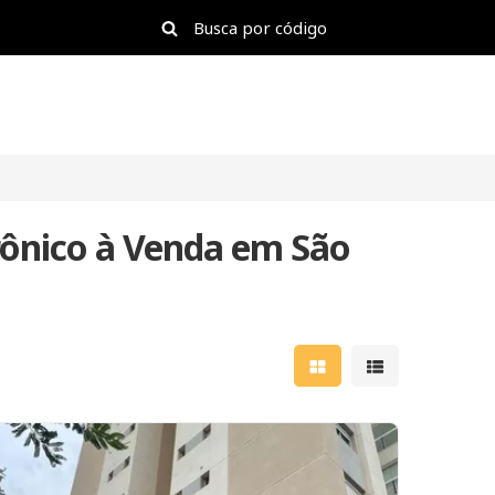
ônico à Venda em São
Mostrar resultados e
Mostrar result