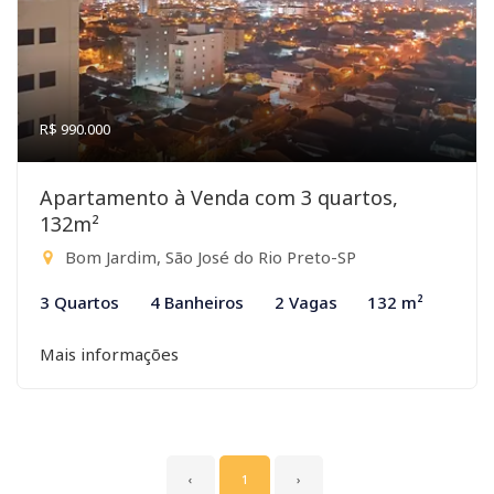
R$ 990.000
Apartamento à Venda com 3 quartos,
132m²
Bom Jardim, São José do Rio Preto-SP
3 Quartos
4 Banheiros
2 Vagas
132 m²
Mais informações
‹
1
›