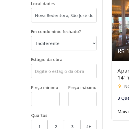
Localidades
Em condomínio fechado?
R$ 
Estágio da obra
Apar
141
No
Preço mínimo
Preço máximo
3 Qua
Mais 
Quartos
1
2
3
4+