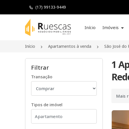
(17) 99133-9449
Página inicial
Início
Imóveis
Início
Apartamentos à venda
São José do 
1 A
Filtrar
Rede
Transação
Ordenar
Tipos de imóvel