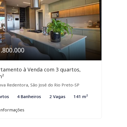
1.800.000
tamento à Venda com 3 quartos,
m²
va Redentora, São José do Rio Preto-SP
rtos
4 Banheiros
2 Vagas
141 m²
informações