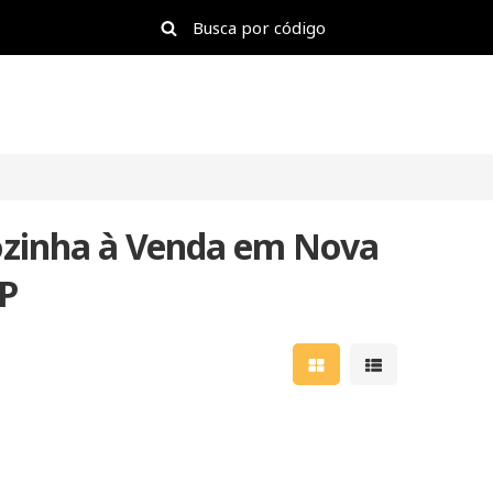
zinha à Venda em Nova
SP
Mostrar resultados e
Mostrar result