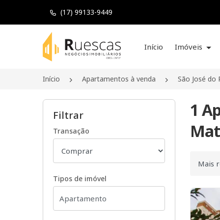
(17) 99133-9449
Página inicial
Início
Imóveis
Início
Apartamentos à venda
São José do 
1 A
Filtrar
Mata
Transação
Ordenar
Tipos de imóvel