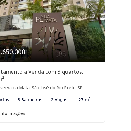
1.650.000
tamento à Venda com 3 quartos,
m²
serva da Mata, São José do Rio Preto-SP
rtos
3 Banheiros
2 Vagas
127 m²
informações