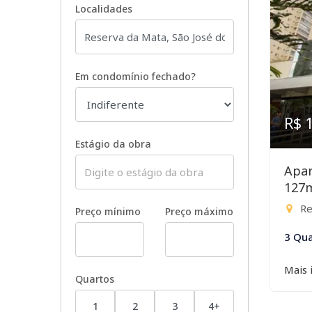
Localidades
Em condomínio fechado?
R$ 
Estágio da obra
Apar
127
Re
Preço mínimo
Preço máximo
3 Qua
Mais 
Quartos
1
2
3
4+