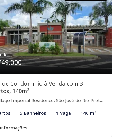
r de:
749.000
a de Condomínio à Venda com 3
tos, 140m²
llage Imperial Residence, São José do Rio Preto-SP
artos
5 Banheiros
1 Vaga
140 m²
 informações