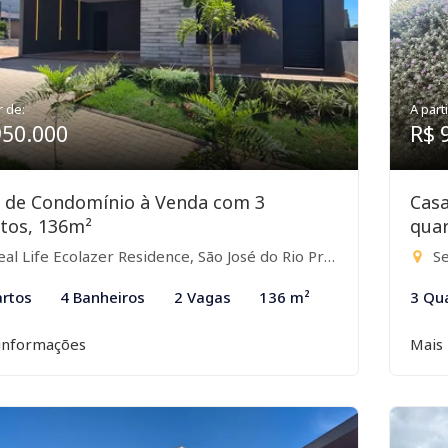
r de:
A parti
950.000
R$ 
 de Condomínio à Venda com 3
Cas
tos, 136m²
quar
al Life Ecolazer Residence, São José do Rio Preto-SP
Se
rtos
4 Banheiros
2 Vagas
136 m²
3 Qu
informações
Mais