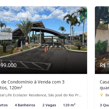
599.000
R$ 
 de Condomínio à Venda com 3
Cas
tos, 120m²
quar
al Life Ecolazer Residence, São José do Rio Preto-SP
Be
rtos
4 Banheiros
2 Vagas
120 m²
3 Qu