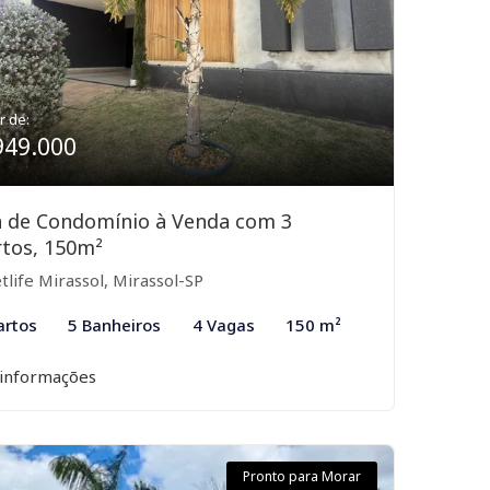
r de:
949.000
a de Condomínio à Venda com 3
tos, 150m²
tlife Mirassol, Mirassol-SP
artos
5 Banheiros
4 Vagas
150 m²
 informações
Pronto para Morar