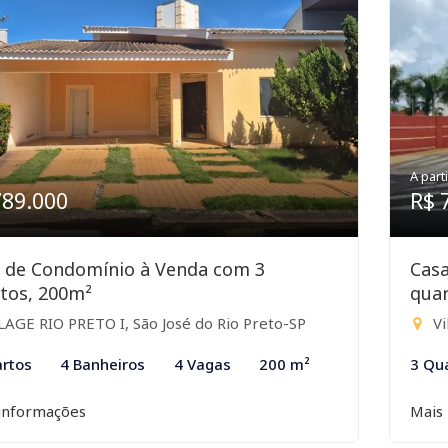
A parti
789.000
R$ 
 de Condomínio à Venda com 3
Cas
tos, 200m²
quar
LAGE RIO PRETO I, São José do Rio Preto-SP
Vi
rtos
4 Banheiros
4 Vagas
200 m²
3 Qu
informações
Mais