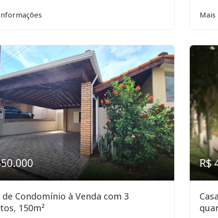
informações
Mais
550.000
R$ 
 de Condomínio à Venda com 3
Cas
tos, 150m²
quar