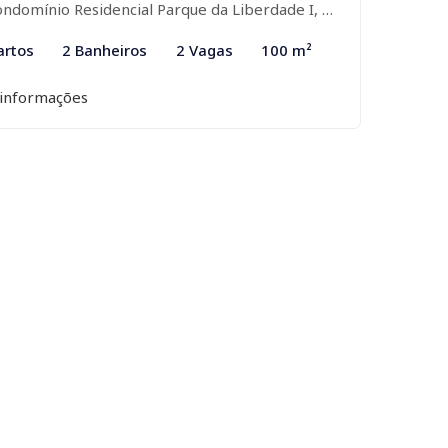
domínio Residencial Parque da Liberdade I, São José do Rio Preto-SP
artos
2 Banheiros
2 Vagas
100 m²
 informações