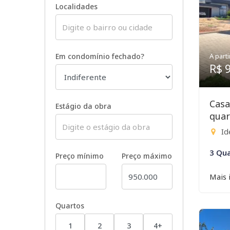
Localidades
Em condomínio fechado?
A parti
R$ 
Casa
Estágio da obra
quar
Ide
3 Qua
Preço mínimo
Preço máximo
Mais 
Quartos
1
2
3
4+