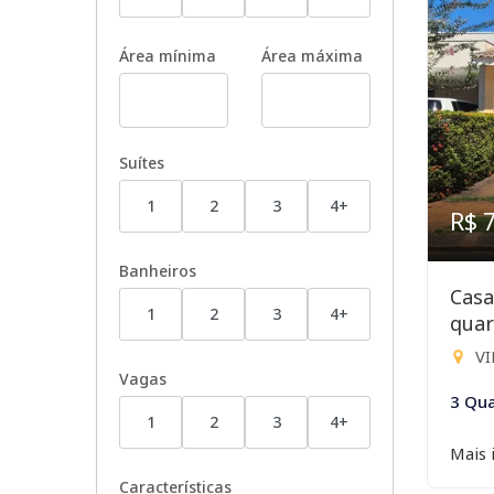
Área mínima
Área máxima
Suítes
1
2
3
4+
R$ 
Banheiros
Casa
1
2
3
4+
quar
VI
Vagas
3 Qua
1
2
3
4+
Mais 
Características