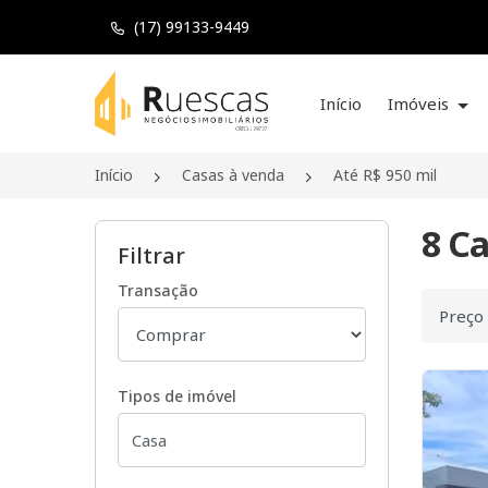
(17) 99133-9449
Página inicial
Início
Imóveis
Início
Casas à venda
Até R$ 950 mil
8 Ca
Filtrar
Transação
Ordenar
Tipos de imóvel