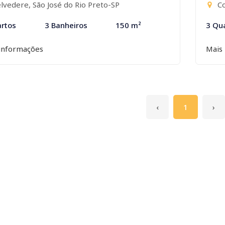
lvedere, São José do Rio Preto-SP
Con
rtos
3 Banheiros
150 m²
3 Qu
informações
Mais
‹
1
›