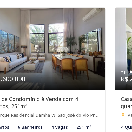
A parti
2.600.000
R$ 
 de Condomínio à Venda com 4
Cas
tos, 251m²
quar
que Residencial Damha VI, São José do Rio Preto-SP
Pa
rtos
6 Banheiros
4 Vagas
251 m²
4 Qu