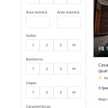
Área mínima
Área máxima
Suítes
1
2
3
4+
R$ 
Banheiros
Casa
1
2
3
4+
quar
Res
Vagas
3 Qua
1
2
3
4+
Mais 
Características