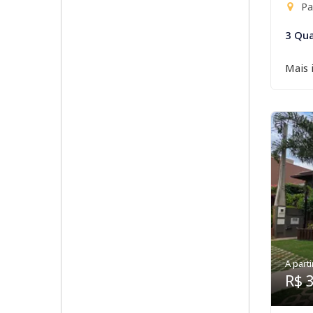
Par
3 Qua
Mais 
A parti
R$ 