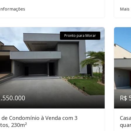
informações
Mais
Pronto para Morar
2.550.000
R$ 
 de Condomínio à Venda com 3
Cas
tos, 230m²
quar