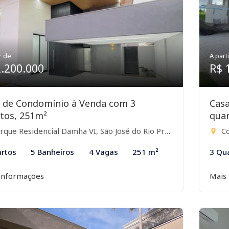
r de:
A parti
2.200.000
R$ 
 de Condomínio à Venda com 3
Cas
tos, 251m²
quar
que Residencial Damha VI, São José do Rio Preto-SP
Co
rtos
5 Banheiros
4 Vagas
251 m²
3 Qu
informações
Mais