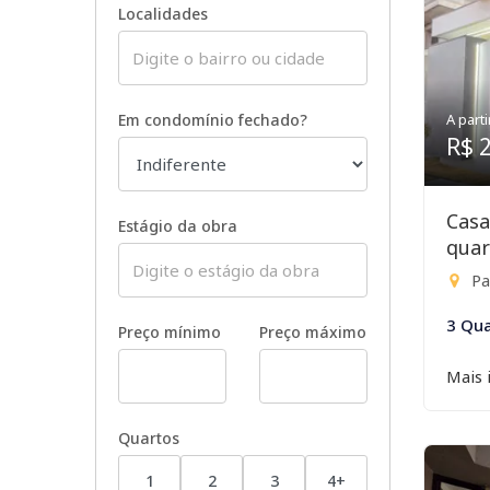
Localidades
Em condomínio fechado?
A parti
R$ 
Casa
Estágio da obra
quar
Par
3 Qua
Preço mínimo
Preço máximo
Mais 
Quartos
1
2
3
4+