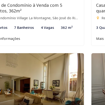
 de Condomínio à Venda com 5
Cas
tos, 362m²
quar
domínio Village La Montagne, São José do Rio Preto-SP
Res
rtos
7 Banheiros
4 Vagas
362 m²
3 Qu
informações
Mais