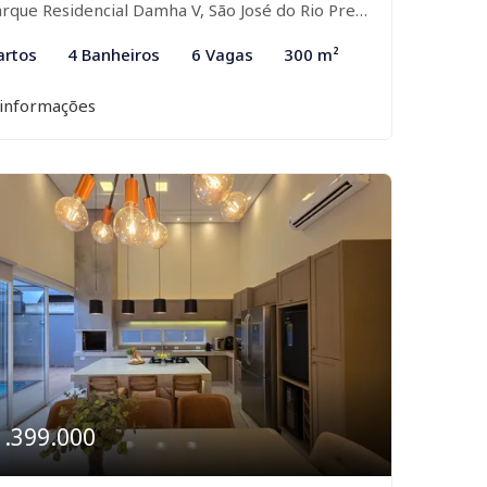
rque Residencial Damha V, São José do Rio Preto-SP
artos
4 Banheiros
6 Vagas
300 m²
 informações
1.399.000