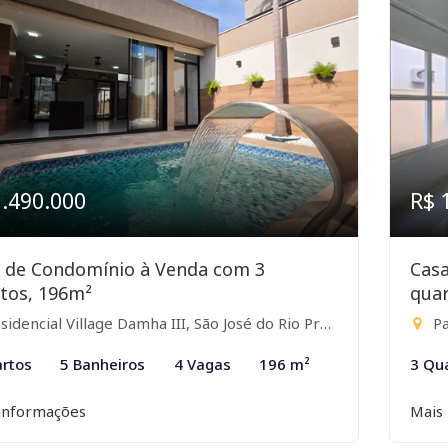
1.490.000
R$ 
 de Condomínio à Venda com 3
Cas
tos, 196m²
quar
idencial Village Damha III, São José do Rio Preto-SP
Pa
rtos
5 Banheiros
4 Vagas
196 m²
3 Qu
informações
Mais