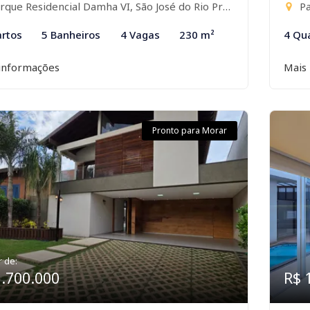
que Residencial Damha VI, São José do Rio Preto-SP
Pa
rtos
5 Banheiros
4 Vagas
230 m²
4 Qu
informações
Mais
Pronto para Morar
r de:
3.700.000
R$ 