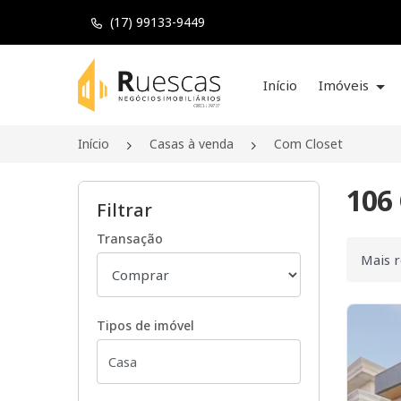
(17) 99133-9449
Página inicial
Início
Imóveis
Início
Casas à venda
Com Closet
106
Filtrar
Transação
Ordenar
Tipos de imóvel