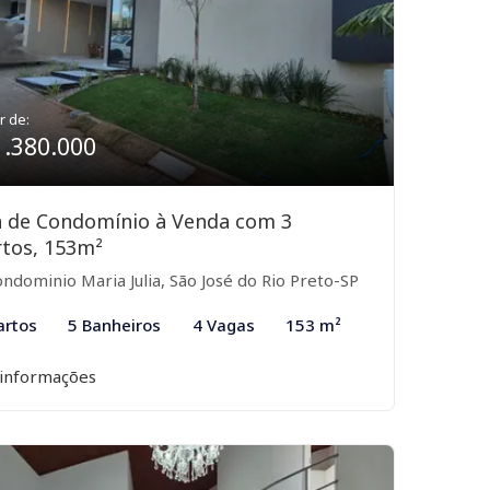
r de:
1.380.000
a de Condomínio à Venda com 3
tos, 153m²
ndominio Maria Julia, São José do Rio Preto-SP
artos
5 Banheiros
4 Vagas
153 m²
 informações