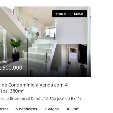
Pronto para Morar
r de:
2.500.000
a de Condomínio à Venda com 4
tos, 380m²
rque Residencial Damha IV, São José do Rio Preto-SP
artos
5 Banheiros
6 Vagas
380 m²