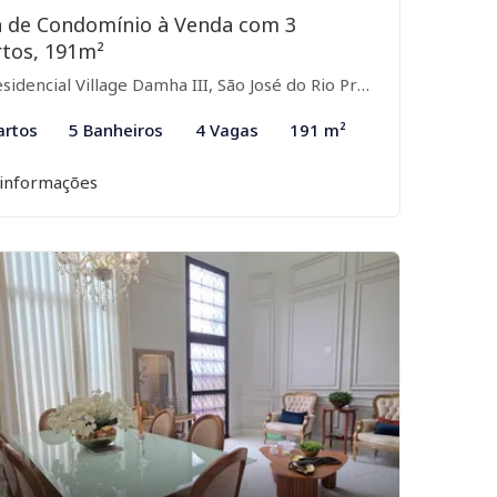
a de Condomínio à Venda com 3
tos, 191m²
idencial Village Damha III, São José do Rio Preto-SP
artos
5 Banheiros
4 Vagas
191 m²
 informações