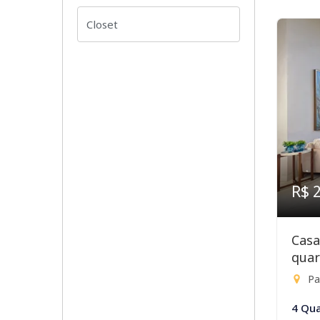
R$ 
Casa
quar
Par
4 Qua