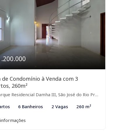
1.200.000
a de Condomínio à Venda com 3
tos, 260m²
rque Residencial Damha III, São José do Rio Preto-SP
artos
6 Banheiros
2 Vagas
260 m²
 informações