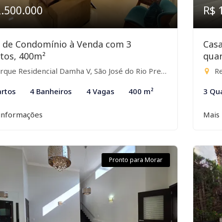
2.500.000
R$ 
 de Condomínio à Venda com 3
Cas
tos, 400m²
quar
que Residencial Damha V, São José do Rio Preto-SP
Res
rtos
4 Banheiros
4 Vagas
400 m²
3 Qu
informações
Mais
Pronto para Morar