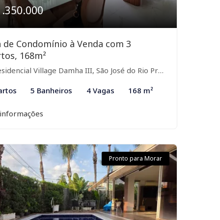
1.350.000
a de Condomínio à Venda com 3
tos, 168m²
idencial Village Damha III, São José do Rio Preto-SP
artos
5 Banheiros
4 Vagas
168 m²
 informações
Pronto para Morar