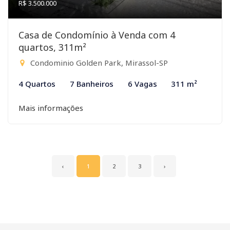
R$ 3.500.000
Casa de Condomínio à Venda com 4
quartos, 311m²
Condominio Golden Park, Mirassol-SP
4 Quartos
7 Banheiros
6 Vagas
311 m²
Mais informações
‹
1
2
3
›