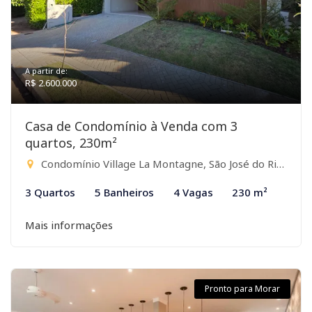
A partir de:
R$ 2.600.000
Casa de Condomínio à Venda com 3
quartos, 230m²
Condomínio Village La Montagne, São José do Rio Preto-SP
3 Quartos
5 Banheiros
4 Vagas
230 m²
Mais informações
Pronto para Morar