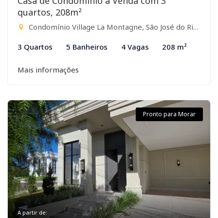
Casa de Condomínio à Venda com 3
quartos, 208m²
Condomínio Village La Montagne, São José do Rio Preto-SP
3 Quartos
5 Banheiros
4 Vagas
208 m²
Mais informações
Pronto para Morar
A partir de: