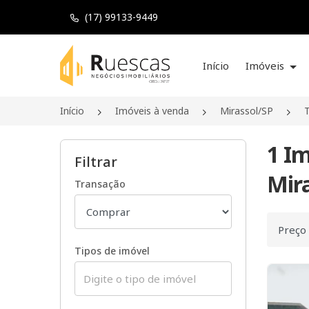
(17) 99133-9449
Página inicial
Início
Imóveis
Início
Imóveis à venda
Mirassol/SP
T
1 Im
Filtrar
Mira
Transação
Ordenar
Tipos de imóvel