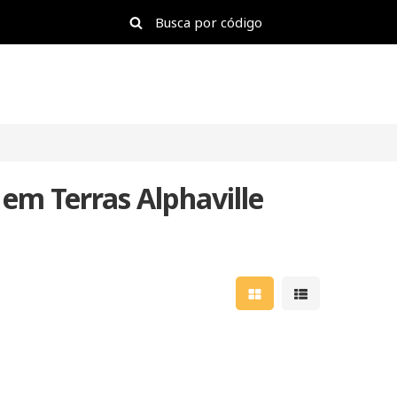
 em Terras Alphaville
Mostrar resultados e
Mostrar result