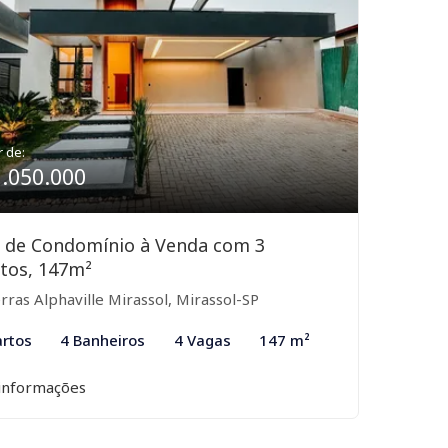
r de:
1.050.000
 de Condomínio à Venda com 3
tos, 147m²
rras Alphaville Mirassol, Mirassol-SP
rtos
4 Banheiros
4 Vagas
147 m²
informações