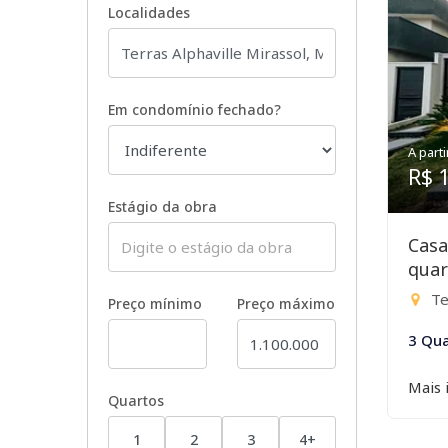
Localidades
Em condomínio fechado?
A parti
R$ 
Estágio da obra
Casa
quar
Te
Preço mínimo
Preço máximo
3 Qua
Mais 
Quartos
1
2
3
4+